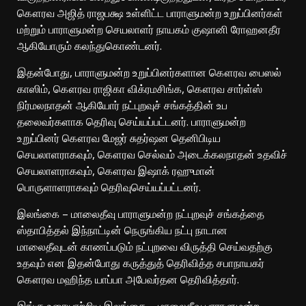
கௌரவ அஜித் ராஜபக்ஷ உள்ளிட்ட பாராளுமன்ற உறுப்பினர்கள்
மற்றும் பாராளுமன்ற செயலாளர் நாயகம் குஷானி ரோஹனதீர
ஆகியோரும் கலந்துகொண்டனர்.
இதன்போது, பாராளுமன்ற உறுப்பினர்களான கௌரவ பைஸல்
காஸிம், கௌரவ ராஜிகா விக்ரமசிங்க, கௌரவ சார்ள்ஸ்
நிர்மலநாதன் ஆகியோர் நட்புறவுச் சங்கத்தின் உப
தலைவர்களாக தெரிவு செய்யப்பட்டனர். பாராளுமன்ற
உறுப்பினர் கௌரவ மேஜர் சுதர்ஷன தெனிபிடிய
செயலாளராகவும், கௌரவ செல்வம் அடைக்கலநாதன் உதவிச்
செயலாளராகவும், கௌரவ இஷாக் ரஹுமான்
பொருளாளராகவும் தெரிவுசெய்யப்பட்டனர்.
இலங்கை – மாலைதீவு பாராளுமன்ற நட்புறவுச் சங்கத்தை
ஸ்தாபித்தல் இந்நாட்டின் நெருங்கிய நட்பு நாடான
மாலைதீவுடன் காணப்படும் நட்புறவை விருத்தி செய்வதற்கு
உதவும் என இதன்போது கருத்துத் தெரிவித்த சபாநாயகர்
கௌரவ மஹிந்த யாப்பா அபேவர்தன தெரிவித்தார்.
இங்கு உரையாற்றிய இலங்கை – மாலைதீவு பாராளுமன்ற