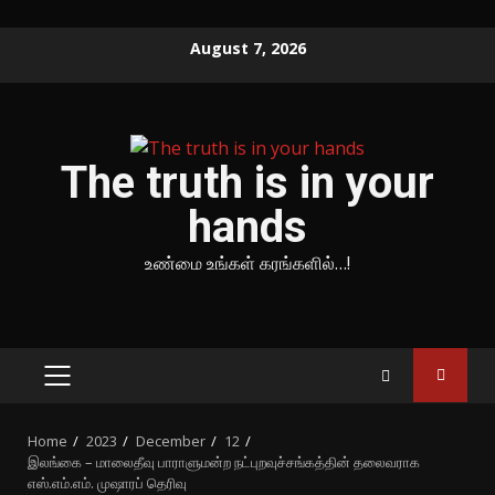
Skip
August 7, 2026
to
content
The truth is in your
hands
உண்மை உங்கள் கரங்களில்…!
PRIMARY
MENU
Home
2023
December
12
இலங்கை – மாலைதீவு பாராளுமன்ற நட்புறவுச்சங்கத்தின் தலைவராக
எஸ்.எம்.எம். முஷாரப் தெரிவு