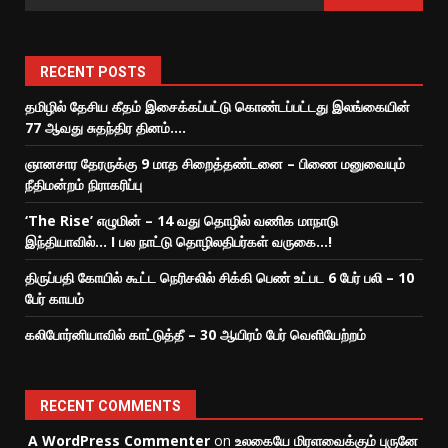
RECENT POSTS
தமிழில் தேசிய கீதம் இசைக்கப்பட்டு கொண்டப்பட்டது இலங்கையின்
77 ஆவது சுதந்திர தினம்….
ஞானசார தேரருக்கு 9 மாத சிறைத்தண்டனை – பிணை மனுவையும்
நீதிமன்றம் நிராகரிப்பு
‘The Rise’ எழுமின் – 14 வது தொழில் வணிக மாநாடு
இந்தியாவில்… I பல நாட்டு தொழிலதிபர்கள் வருகை…!
திருப்பதி கோயில் கூட்ட நெரிசலில் சிக்கி பெண் உட்பட 6 பேர் பலி – 10
பேர் காயம்
கலிபோர்னியாவில் காட்டுத்தீ – 30 ஆயிரம் பேர் வெளியேற்றம்
RECENT COMMENTS
A WordPress Commenter
on
உலகையே மிரளவைக்கும் புருனே