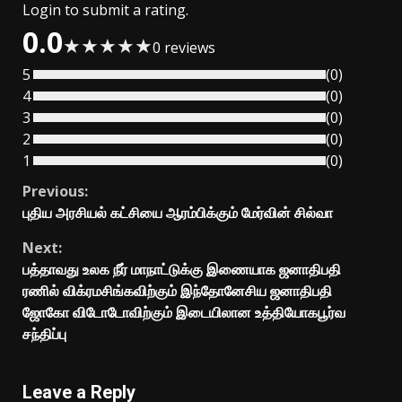
Login to submit a rating.
0.0
★
★
★
★
★
0
reviews
5
(
0
)
4
(
0
)
3
(
0
)
2
(
0
)
1
(
0
)
Continue
Previous:
புதிய அரசியல் கட்சியை ஆரம்பிக்கும் மேர்வின் சில்வா
Reading
Next:
பத்தாவது உலக நீர் மாநாட்டுக்கு இணையாக ஜனாதிபதி
ரணில் விக்ரமசிங்கவிற்கும் இந்தோனேசிய ஜனாதிபதி
ஜோகோ விடோடோவிற்கும் இடையிலான உத்தியோகபூர்வ
சந்திப்பு
Leave a Reply