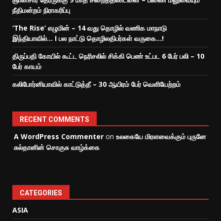
நீதிமன்றம் நிராகரிப்பு
‘The Rise’ எழுமின் – 14 வது தொழில் வணிக மாநாடு
இந்தியாவில்… I பல நாட்டு தொழிலதிபர்கள் வருகை…!
திருப்பதி கோயில் கூட்ட நெரிசலில் சிக்கி பெண் உட்பட 6 பேர் பலி – 10
பேர் காயம்
கலிபோர்னியாவில் காட்டுத்தீ – 30 ஆயிரம் பேர் வெளியேற்றம்
RECENT COMMENTS
A WordPress Commenter
on
உலகையே மிரளவைக்கும் புருனே
சுல்தானின் சொகுசு வாழ்க்கை
CATEGORIES
ASIA