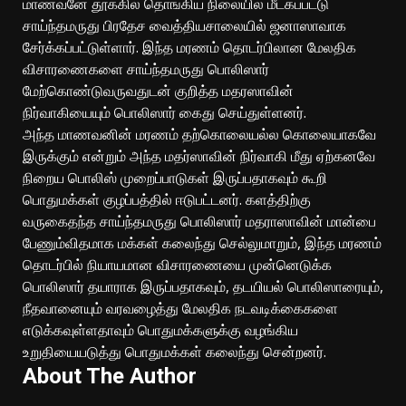
மாணவனே தூக்கில் தொங்கிய நிலையில் மீட்கப்பட்டு
சாய்ந்தமருது பிரதேச வைத்தியசாலையில் ஜனாஸாவாக
சேர்க்கப்பட்டுள்ளார். இந்த மரணம் தொடர்பிலான மேலதிக
விசாரணைகளை சாய்ந்தமருது பொலிஸார்
மேற்கொண்டுவருவதுடன் குறித்த மதரஸாவின்
நிர்வாகியையும் பொலிஸார் கைது செய்துள்ளனர்.
அந்த மாணவனின் மரணம் தற்கொலையல்ல கொலையாகவே
இருக்கும் என்றும் அந்த மதர்ஸாவின் நிர்வாகி மீது ஏற்கனவே
நிறைய பொலிஸ் முறைப்பாடுகள் இருப்பதாகவும் கூறி
பொதுமக்கள் குழப்பத்தில் ஈடுபட்டனர். களத்திற்கு
வருகைதந்த சாய்ந்தமருது பொலிஸார் மதராஸாவின் மான்பை
பேணும்விதமாக மக்கள் கலைந்து செல்லுமாறும், இந்த மரணம்
தொடர்பில் நியாயமான விசாரணையை முன்னெடுக்க
பொலிஸார் தயாராக இருப்பதாகவும், தடயியல் பொலிஸாரையும்,
நீதவானையும் வரவழைத்து மேலதிக நடவடிக்கைகளை
எடுக்கவுள்ளதாவும் பொதுமக்களுக்கு வழங்கிய
உறுதியையடுத்து பொதுமக்கள் கலைந்து சென்றனர்.
About The Author