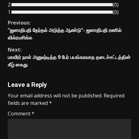
2
(
0
)
1
(
0
)
Continue
Previous:
”ஜனாதிபதி தேர்தல் அடுத்த ஆண்டு”- ஜனாதிபதி ரணில்
Reading
விக்ரமசிங்க
Next:
மாவீரர் நாள் அனுஷ்டித்த 9 பேர் பயங்கரவாத தடைச்சட்டத்தின்
கீழ் கைது
Leave a Reply
Your email address will not be published.
Required
fields are marked
*
Comment
*