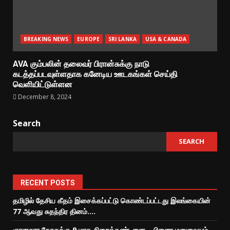
BREAKING NEWS
EUROPE
SRI LANKA
USA & CANADA
AVA கும்பலின் தலைவர் பிரான்சுக்கு நாடு
கடத்தப்படவுள்ளதாக கனேடிய ஊடகங்கள் செய்தி
வெளியிட்டுள்ளன
December 8, 2024
Search
SEARCH
RECENT POSTS
தமிழில் தேசிய கீதம் இசைக்கப்பட்டு கொண்டப்பட்டது இலங்கையின்
77 ஆவது சுதந்திர தினம்….
ஞானசார தேரருக்கு 9 மாத சிறைத்தண்டனை – பிணை மனுவையும்